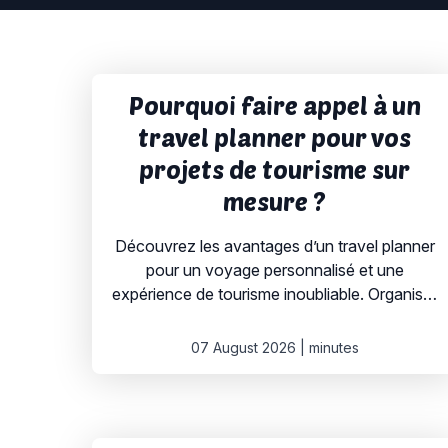
Pourquoi faire appel à un
travel planner pour vos
projets de tourisme sur
mesure ?
Découvrez les avantages d’un travel planner
pour un voyage personnalisé et une
expérience de tourisme inoubliable. Organiser
un voyage peut vite devenir une tâche
complexe, surtout lorsqu’on souhaite un
07 August 2026
|
minutes
séjour sur mesure qui répond parfaitement à
ses attentes. C’est là qu’intervient le travel
planner, un expert du tourisme qui se charge
de planifier chaque détail […]