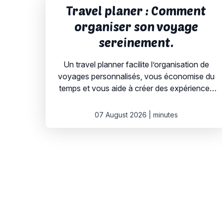
Travel planer : Comment
organiser son voyage
sereinement.
Un travel planner facilite l’organisation de
voyages personnalisés, vous économise du
temps et vous aide à créer des expériences
sur mesure adaptées à vos envies. Organiser
un voyage peut rapidement devenir compliqué
07 August 2026
|
minutes
entre la recherche de la destination, des
hébergements, des activités, et la gestion de
la logistique. C’est là qu’intervient un travel
planner. Son […]