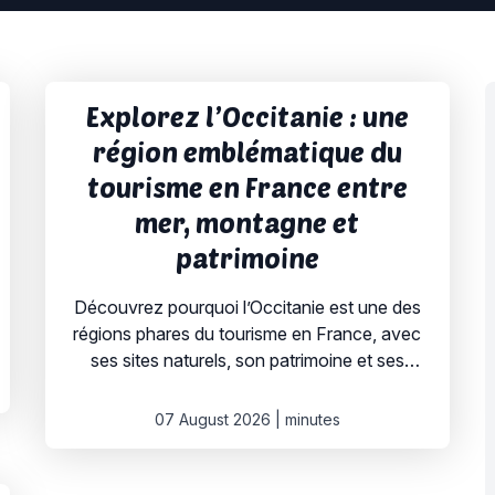
Explorez l’Occitanie : une
région emblématique du
tourisme en France entre
mer, montagne et
patrimoine
Découvrez pourquoi l’Occitanie est une des
régions phares du tourisme en France, avec
ses sites naturels, son patrimoine et ses
chiffres en constante progression. L’Occitanie,
un territoire de diversité naturelle et culturelle
07 August 2026
|
minutes
La région Occitanie est une destination
incontournable pour les amateurs de nature,
d’histoire et de patrimoine. En 2022, elle a